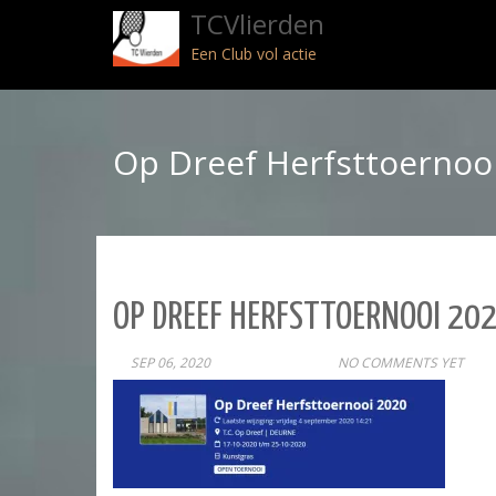
TCVlierden
Een Club vol actie
Op Dreef Herfsttoernoo
OP DREEF HERFSTTOERNOOI 20
SEP 06, 2020
POST
NO COMMENTS YET