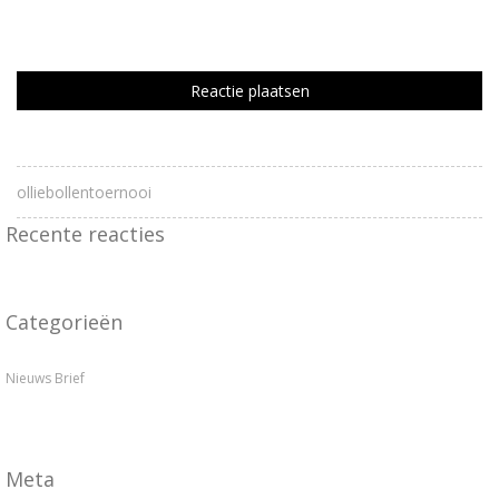
Mijn naam, e-mail en site bewaren in deze browser voor de
volgende keer wanneer ik een reactie plaats.
olliebollentoernooi
Recente reacties
Categorieën
Nieuws Brief
Meta