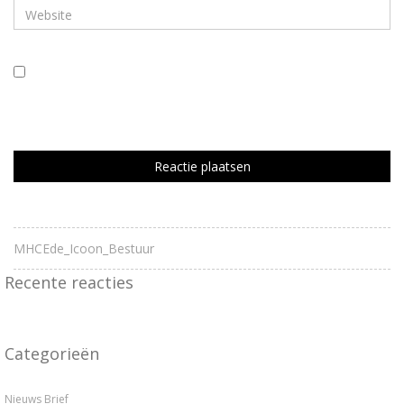
Mijn naam, e-mail en site bewaren in deze browser voor de
volgende keer wanneer ik een reactie plaats.
MHCEde_Icoon_Bestuur
Recente reacties
Categorieën
Nieuws Brief