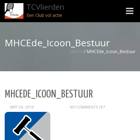
TCVlierden
Toggle
Een Club vol actie
naviga
MHCEde_Icoon_Bestuur
Home
/
MHCEde_Icoon_Bestuur
MHCEDE_ICOON_BESTUUR
MRT 04, 2016
POST
NO COMMENTS YET