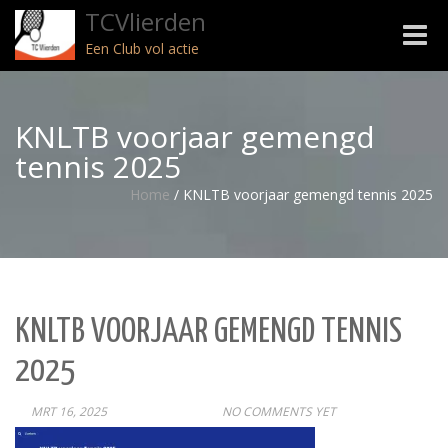
TCVlierden
Toggle
Een Club vol actie
naviga
KNLTB voorjaar gemengd
tennis 2025
Home
/
KNLTB voorjaar gemengd tennis 2025
KNLTB VOORJAAR GEMENGD TENNIS
2025
MRT 16, 2025
POST
NO COMMENTS YET