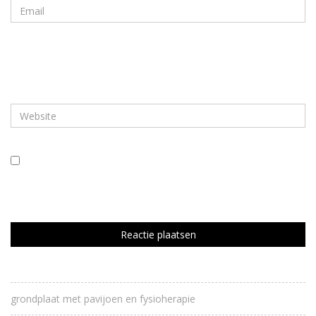
Mijn naam, e-mail en site bewaren in deze browser voor de
volgende keer wanneer ik een reactie plaats.
grondplaat met pavijoen en fysioherapie