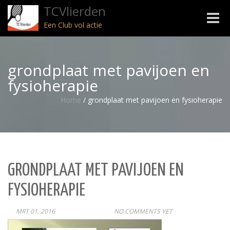
TCVlierden
Toggle
Een Club vol actie
naviga
grondplaat met pavijoen en
fysioherapie
Home
/
grondplaat met pavijoen en fysioherapie
GRONDPLAAT MET PAVIJOEN EN
FYSIOHERAPIE
MRT 01, 2016
POST
NO COMMENTS YET