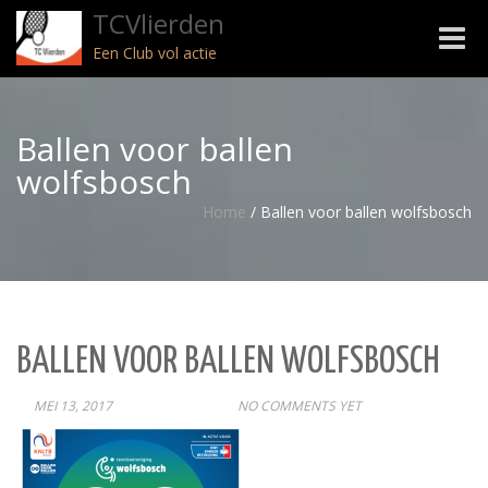
TCVlierden
Toggle
Een Club vol actie
naviga
Ballen voor ballen
wolfsbosch
Home
/
Ballen voor ballen wolfsbosch
BALLEN VOOR BALLEN WOLFSBOSCH
MEI 13, 2017
POST
NO COMMENTS YET