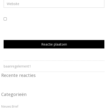
Mijn naam, e-mail en site bewaren in deze browser voor de
volgende keer wanneer ik een reactie plaats.
baanregelement1
Recente reacties
Categorieën
Nieuws Brief