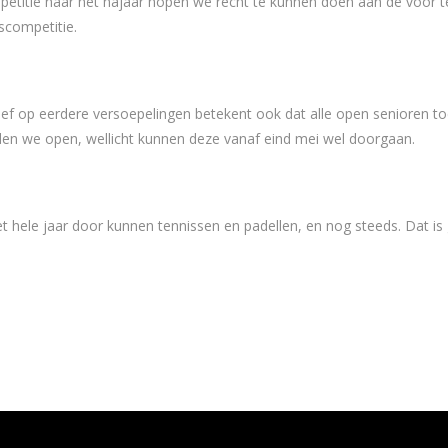
petitie naar het najaar hopen we recht te kunnen doen aan de voor t
scompetitie.
ief op eerdere versoepelingen betekent ook dat alle open senioren to
en we open, wellicht kunnen deze vanaf eind mei wel doorgaan.
et hele jaar door kunnen tennissen en padellen, en nog steeds. Dat is