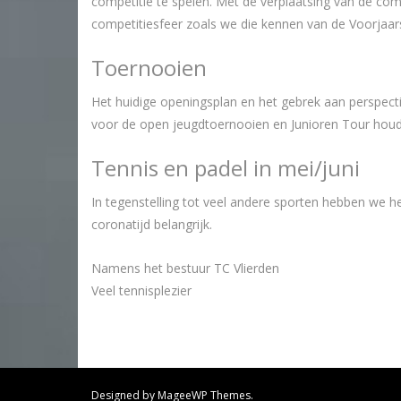
competitie te spelen. Met de verplaatsing van de com
competitiesfeer zoals we die kennen van de Voorjaar
Toernooien
Het huidige openingsplan en het gebrek aan perspect
voor de open jeugdtoernooien en Junioren Tour houd
Tennis en padel in mei/juni
In tegenstelling tot veel andere sporten hebben we h
coronatijd belangrijk.
Namens het bestuur TC Vlierden
Veel tennisplezier
Designed by MageeWP Themes.