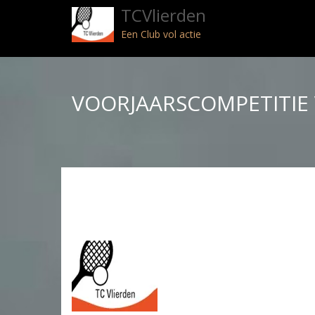
TCVlierden
Een Club vol actie
VOORJAARSCOMPETITIE 