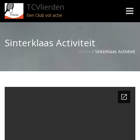
TCVlierden
Toggle
Een Club vol actie
naviga
Sinterklaas Activiteit
Home
/
Sinterklaas Activiteit