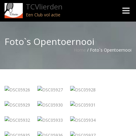
TCVlierden
Toggle
Een Club vol actie
naviga
Foto`s Opentoernooi
Home
/
Foto`s Opentoernooi